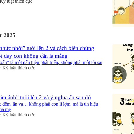
Kỷ luật thích cực
r 2025
nhức nhối” tuổi lên 2 và cách biến chúng
ội dạy con không cần la mắng
xấu” là một dấu hiệu phát triển, không phải một lỗi sai
Kỷ luật thích cực
•
ám ảnh” tuổi lên 2 và ý nghĩa ẩn sau đó
đêm, ăn vạ… không phải con lì lợm, mà là tín hiệu
cha mẹ
Kỷ luật thích cực
•