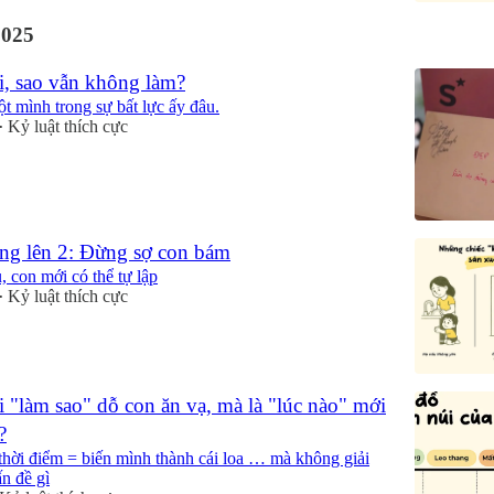
2025
i, sao vẫn không làm?
 mình trong sự bất lực ấy đâu.
Kỷ luật thích cực
•
g lên 2: Đừng sợ con bám
 con mới có thể tự lập
Kỷ luật thích cực
•
 "làm sao" dỗ con ăn vạ, mà là "lúc nào" mới
?
 thời điểm = biến mình thành cái loa … mà không giải
n đề gì