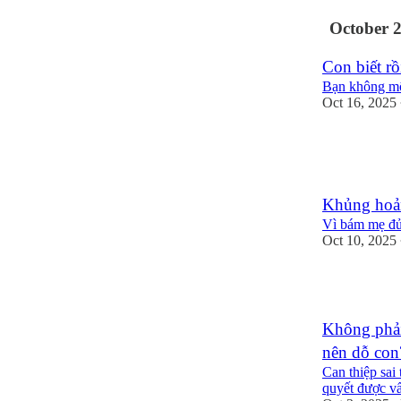
October 
Con biết rồ
Bạn không một
Oct 16, 2025
1
1
Khủng hoản
Vì bám mẹ đủ,
Oct 10, 2025
3
Không phải
nên dỗ con
Can thiệp sai
quyết được vấ