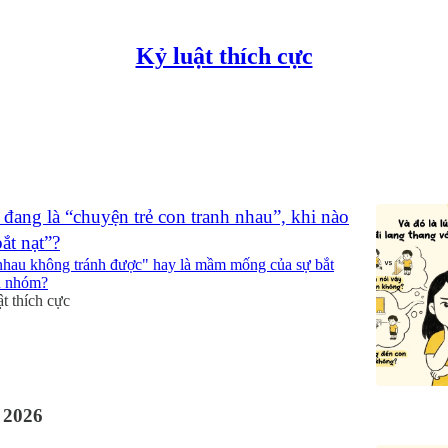
Kỷ luật thích cực
Discussions
 đang là “chuyện trẻ con tranh nhau”, khi nào
bắt nạt”?
 nhau không tránh được" hay là mầm mống của sự bắt
n nhóm?
t thích cực
 2026