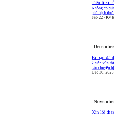
Tiền lì xì 
Không có đúng
phái 'tịch thu'
Feb 22
Kỷ l
•
5
2
December
Bị bạn đán
2 tuần vừa rồi
câu chuyện b
Dec 30, 2025
24
3
November
Xin lỗi th