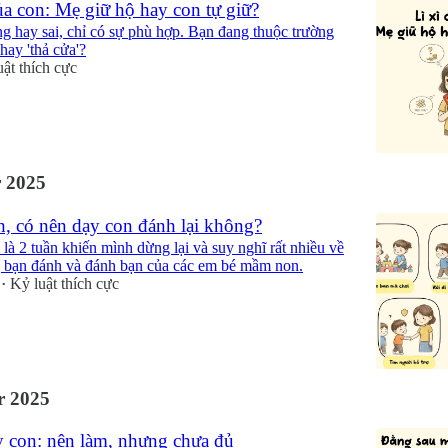
của con: Mẹ giữ hộ hay con tự giữ?
 hay sai, chỉ có sự phù hợp. Bạn đang thuộc trường
 hay 'thả cửa'?
uật thích cực
 2025
h, có nên dạy con đánh lại không?
 là 2 tuần khiến mình dừng lại và suy nghĩ rất nhiều về
ị bạn đánh và đánh bạn của các em bé mầm non.
Kỷ luật thích cực
•
 2025
ay con: nên làm, nhưng chưa đủ