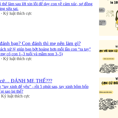
 thể làm sau lời xin lỗi để dạy con về cảm xúc, sự đồng
ng sửa sai.
Kỷ luật thích cực
•
 đánh bạn? Con đánh thì mẹ nên làm gì?
ách xử lý giúp bạn bớt hoảng hơn mỗi lần con “ra tay”
 mẹ có con 1–3 tuổi và mầm non 3–5)
Kỷ luật thích cực
•
on cứ… ĐÁNH MẸ THẾ???
“tay xinh để yêu” - rồi 5 phút sau, tay xinh bôm bốp
i sao lại thế?
Kỷ luật thích cực