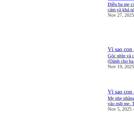
Điều ba mẹ có
cảm và khả nă
Nov 27, 2025
5
1
Vì sao con
Góc nhìn và c
(Dành cho ba
Nov 19, 2025
Vì sao c
Mẹ nhẹ nhàng 
vào mặt mẹ. Tạ
Nov 5, 2025
•
3
2