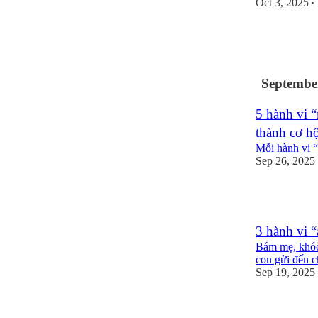
Oct 3, 2025
•
4
2
2
Septembe
5 hành vi “
thành cơ h
Mỗi hành vi “
Sep 26, 2025
5
3 hành vi “
Bám mẹ, khóc 
con gửi đến 
Sep 19, 2025
7