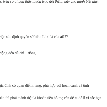
g. Nếu có gì bạn thấy muốn trao đổi thêm, hãy cho mình biết nhé.
iệc xác định quyền sở hữu: Lì xì là của ai???
 động đến dù chỉ 1 đồng.
ia đình có quan điểm riêng, phù hợp với hoàn cảnh và tình
n thì phải thành thật là khoản tiền bố mẹ cần để ra để lì xì các bạn