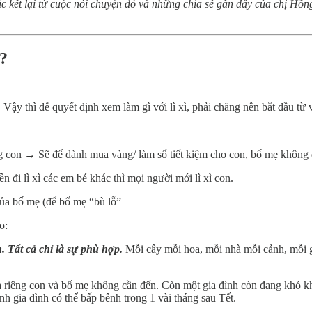
đúc kết lại từ cuộc nói chuyện đó và những chia sẻ gần đây của chị Hồn
ẹ?
Vậy thì để quyết định xem làm gì với lì xì, phải chăng nên bắt đầu từ v
tặng con → Sẽ để dành mua vàng/ làm sổ tiết kiệm cho con, bố mẹ không
n đi lì xì các em bé khác thì mọi người mới lì xì con.
của bố mẹ (để bố mẹ “bù lỗ”
o:
 Tất cả chỉ là sự phù hợp.
Mỗi cây mỗi hoa, mỗi nhà mỗi cảnh, mỗi g
 của riêng con và bố mẹ không cần đến. Còn một gia đình còn đang khó khă
nh gia đình có thể bấp bênh trong 1 vài tháng sau Tết.