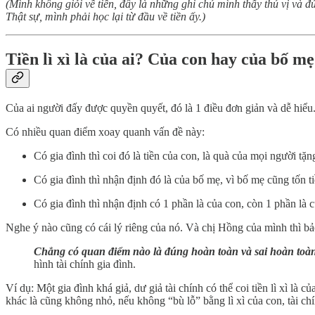
(Mình không giỏi về tiền, đây là những ghi chú mình thấy thú vị và 
Thật sự, mình phải học lại từ đầu về tiền ấy.)
Tiền lì xì là của ai? Của con hay của bố m
Của ai người đấy được quyền quyết, đó là 1 điều đơn giản và dễ hiểu. 
Có nhiều quan điểm xoay quanh vấn đề này:
Có gia đình thì coi đó là tiền của con, là quà của mọi người 
Có gia đình thì nhận định đó là của bố mẹ, vì bố mẹ cũng tốn tiề
Có gia đình thì nhận định có 1 phần là của con, còn 1 phần là 
Nghe ý nào cũng có cái lý riêng của nó. Và chị Hồng của mình thì bả
Chẳng có quan điểm nào là đúng hoàn toàn và sai hoàn toàn.
hình tài chính gia đình.
Ví dụ: Một gia đình khá giả, dư giả tài chính có thể coi tiền lì xì là
khác là cũng không nhỏ, nếu không “bù lỗ” bằng lì xì của con, tài chí