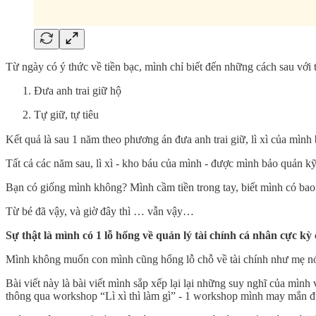
Từ ngày có ý thức về tiền bạc, mình chỉ biết đến những cách sau với ti
Đưa anh trai giữ hộ
Tự giữ, tự tiêu
Kết quả là sau 1 năm theo phương án đưa anh trai giữ, lì xì của mì
Tất cả các năm sau, lì xì - kho báu của mình - được mình bảo quản k
Bạn có giống mình không? Mình cầm tiền trong tay, biết mình có bao 
Từ bé đã vậy, và giờ đây thì … vẫn vậy…
Sự thật là mình có 1 lỗ hổng về quản lý tài chính cá nhân cực kỳ 
Mình không muốn con mình cũng hổng lỗ chỗ về tài chính như mẹ n
Bài viết này là bài viết mình sắp xếp lại lại những suy nghĩ của mình 
thông qua workshop “Lì xì thì làm gì” - 1 workshop mình may mắn đ