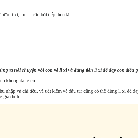
u lì xì, thì … câu hỏi tiếp theo là:
 ta nói chuyện với con về lì xì và dùng tiền lì xì để dạy con điều gì
 lầm không đáng có.
thu nhập và chi tiêu, về tiết kiệm và đầu tư; cũng có thể dùng lì xì đ
g gia đình.